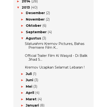
2014
(28)
►
2013
(40)
▼
Desember
(2)
►
November
(2)
►
Oktober
(6)
►
September
(4)
►
Agustus
(3)
▼
Silaturahmi Kremov Pictures, Bahas
Premiere Film K...
Official Trailer Film Ki Wasyid - Di Balik
Jihad S...
Kremov Ucapkan Selamat Lebaran !
Juli
(1)
►
Juni
(3)
►
Mei
(3)
►
April
(4)
►
Maret
(4)
►
Januari
(8)
►