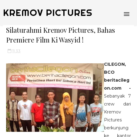
KREMOV PICTURES
Silaturahmi Kremov Pictures, Bahas
Premiere Film Ki Wasyid !
11.33
CILEGON,
BCO
beritacileg
on.com -
Sebanyak 7
crew dari
Kremov
Pictures
berkunjung
ke kantor