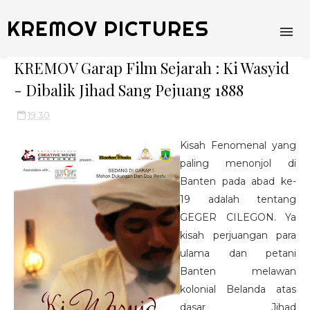
KREMOV PICTURES
KREMOV Garap Film Sejarah : Ki Wasyid
- Dibalik Jihad Sang Pejuang 1888
19.30
Kisah Fenomenal yang
paling menonjol di
Banten pada abad ke-
19 adalah tentang
GEGER CILEGON. Ya
kisah perjuangan para
ulama dan petani
Banten melawan
kolonial Belanda atas
dasar Jihad