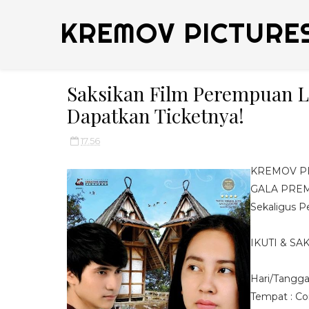
KREMOV PICTURE
Saksikan Film Perempuan Le
Dapatkan Ticketnya!
17.56
KREMOV P
GALA PREM
Sekaligus P
IKUTI & SA
Hari/Tangga
Tempat : Co