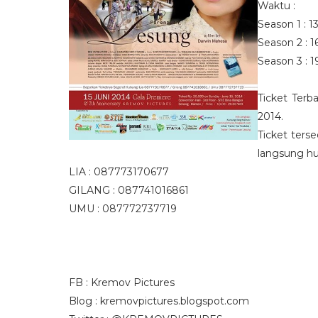
Waktu :
Season 1 : 
Season 2 : 1
Season 3 : 1
Ticket Terb
2014.
Ticket ters
langsung hu
LIA : 087773170677
GILANG : 087741016861
UMU : 087772737719
FB : Kremov Pictures
Blog : kremovpictures.blogspot.com