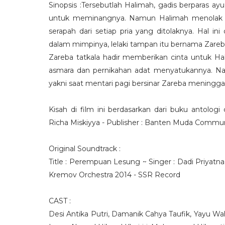
Sinopsis :
Tersebutlah Halimah, gadis berparas ay
untuk meminangnya. Namun Halimah menolak s
serapah dari setiap pria yang ditolaknya. Hal i
dalam mimpinya, lelaki tampan itu bernama Zareb
Zareba tatkala hadir memberikan cinta untuk Hal
asmara dan pernikahan adat menyatukannya. Nam
yakni saat mentari pagi bersinar Zareba meningga
Kisah di film ini berdasarkan dari buku antolo
Richa Miskiyya - Publisher : Banten Muda Commun
Original Soundtrack :
Title : Perempuan Lesung ~ Singer : Dadi Priyatn
Kremov Orchestra 2014 - SSR Record
CAST :
Desi Antika Putri, Damanik Cahya Taufik, Yayu Wa