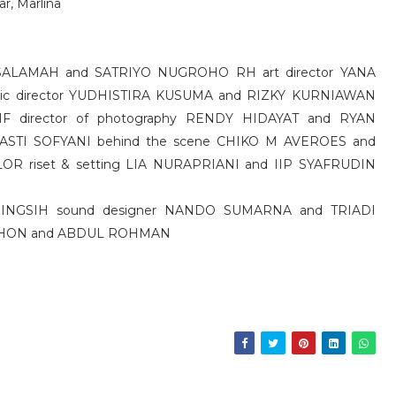
r, Marlina
 SALAMAH and SATRIYO NUGROHO RH art director YANA
sic director YUDHISTIRA KUSUMA and RIZKY KURNIAWAN
F director of photography RENDY HIDAYAT and RYAN
STI SOFYANI behind the scene CHIKO M AVEROES and
OR riset & setting LIA NURAPRIANI and IIP SYAFRUDIN
NGSIH sound designer NANDO SUMARNA and TRIADI
ADHON and ABDUL ROHMAN