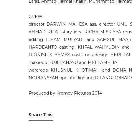
Laras, Ahmad Hikmal Khairiri, Muhammad Hikmatia
CREW :
director DARWIN MAHESA ass. director UMU
AHMAD RIFA'I story idea RICHA MISKIYYA mu
editing ILHAM MULYADI and SAMSUL MAARI
HARDEANTO casting IKHFAL WAHYUDIN and A
DIONISIUS BEMBY costumes design HERI TAIL
make-up PUJI RAHAYU and MELI AMELIA
wardrobe KHUSNUL KHOTIMAH and DONA NI
NOPIANSYAH operator lighting GILANG ROM
Produced by Kremov Pictures 2014
Share This: