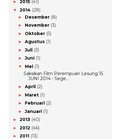
2015
(41)
►
2014
(28)
▼
Desember
(8)
►
November
(3)
►
Oktober
(5)
►
Agustus
(1)
►
Juli
(3)
►
Juni
(1)
►
Mei
(1)
▼
Saksikan Film Perempuan Lesung 15
JUNI 2014 - Sege...
April
(2)
►
Maret
(1)
►
Februari
(2)
►
Januari
(1)
►
2013
(40)
►
2012
(46)
►
2011
(13)
►