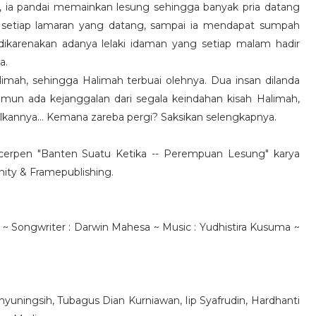
u, ia pandai memainkan lesung sehingga banyak pria datang
etiap lamaran yang datang, sampai ia mendapat sumpah
ni dikarenakan adanya lelaki idaman yang setiap malam hadir
a.
imah, sehingga Halimah terbuai olehnya. Dua insan dilanda
un ada kejanggalan dari segala keindahan kisah Halimah,
lkannya... Kemana zareba pergi? Saksikan selengkapnya.
gi cerpen "Banten Suatu Ketika -- Perempuan Lesung" karya
ity & Framepublishing.
a ~ Songwriter : Darwin Mahesa ~ Music : Yudhistira Kusuma ~
hyuningsih, Tubagus Dian Kurniawan, Iip Syafrudin, Hardhanti