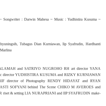
a ~ Songwriter : Darwin Mahesa ~ Music : Yudhistira Kusuma ~
hyuningsih, Tubagus Dian Kurniawan, Iip Syafrudin, Hardhanti
Marlina
 SALAMAH and SATRIYO NUGROHO RH art director YANA
ic director YUDHISTIRA KUSUMA and
RIZKY KURNIAWAN
F director of Photography RENDY HIDAYAT and RYAN
STI SOFYANI behind The Scene CHIKO M AVEROES and
riset & setting LIA NURAPRIANI and IIP SYAFRUDIN make-