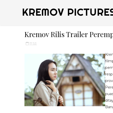
KREMOV PICTURE
Kremov Rilis Trailer Pere
17.53
Krem
film
pem
res
prov
Per
pua
dita
Bang