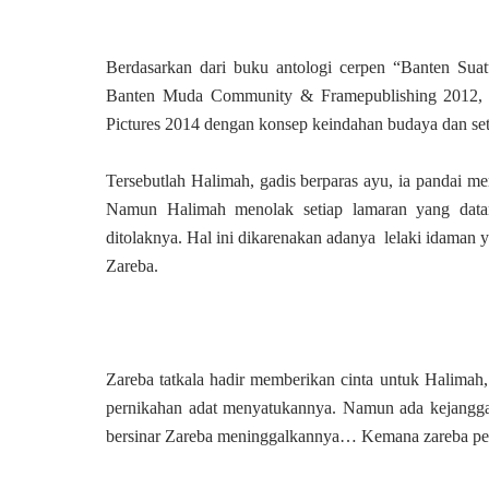
Berdasarkan dari buku antologi cerpen “Banten Su
Banten Muda Community & Framepublishing 2012, B
Pictures 2014 dengan konsep keindahan budaya dan set
Tersebutlah Halimah, gadis
berparas ayu,
ia
pandai me
Namun
Halimah
menolak setiap lamaran yang dat
ditolaknya. Hal ini dikarenakan adanya
lelaki
idaman
y
Zareba.
Zareba tatkala hadir memberikan cinta untuk Halimah,
pernikahan adat menyatukannya. Namun ada kejanggala
bersinar Zareba meninggalkannya… Kemana zareba per