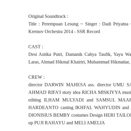
Original Soundtrack :
Title : Perempuan Lesung ~ Singer : Dadi Priyatn
Kremov Orchestra 2014 - SSR Record
CAST :
Desi Antika Putri, Damanik Cahya Taufik, Yayu Wa
Laras, Ahmad Hikmal Khairiri, Muhammad Hikmatiar, 
CREW :
director DARWIN MAHESA ass. director UMU
AHMAD RIFA’I story idea RICHA MISKIYYA mus
editing ILHAM MULYADI and SAMSUL MAARI
HARDEANTO casting IKHFAL WAHYUDIN and A
DIONISIUS BEMBY costumes Design HERI TAILOR 
up PUJI RAHAYU and MELI AMELIA