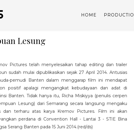
S
HOME
PRODUCTI
mpuan Lesung
ov Pictures telah menyelesaikan tahap editing dan trailer
pun sudah mulai dipublikasikan sejak 27 April 2014. Antusias
uda-pemudi Banten dalam menggarap film ini mendapat
pon positif apalagi mengangkat kebudayaan dan adat di
insi Banten. Tidak hanya itu, Richa Miskiyya (penulis cerpen
empuan Lesung) dari Semarang secara langsung mengaku
s dan terharu atas karya Kremov Pictures. Film ini akan
yangkan perdana di Convention Hall - Lantai 3 - STIE Bina
sa Serang Banten pada 15 Juni 2014.(red/ds)