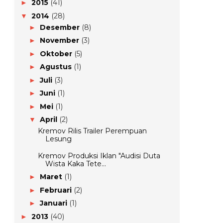
2015
(41)
►
2014
(28)
▼
Desember
(8)
►
November
(3)
►
Oktober
(5)
►
Agustus
(1)
►
Juli
(3)
►
Juni
(1)
►
Mei
(1)
►
April
(2)
▼
Kremov Rilis Trailer Perempuan
Lesung
Kremov Produksi Iklan "Audisi Duta
Wista Kaka Tete...
Maret
(1)
►
Februari
(2)
►
Januari
(1)
►
2013
(40)
►