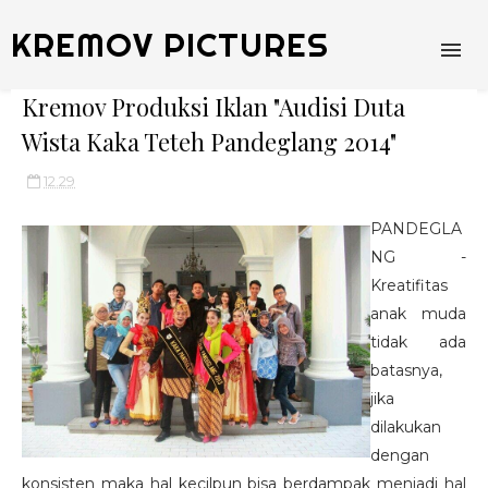
KREMOV PICTURES
Kremov Produksi Iklan "Audisi Duta
Wista Kaka Teteh Pandeglang 2014"
12.29
PANDEGLA
NG -
Kreatifitas
anak muda
tidak ada
batasnya,
jika
dilakukan
dengan
konsisten maka hal kecilpun bisa berdampak menjadi hal